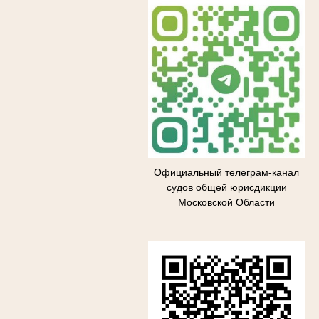
Официальный телеграм-канал
судов общей юрисдикции
Московской Области